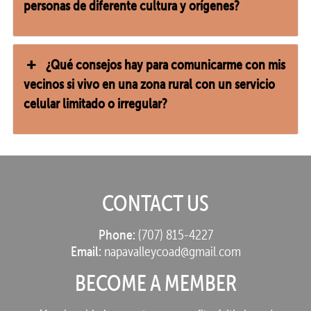
personas de diferente cultura y orígenes?
¿Qué consejos hay para comunicarme con mis
vecinos si vivo en una zona rural con un servicio
celular limitado o irregular?
CONTACT US
Phone:
(707) 815-4227
Email:
napavalleycoad@gmail.com
BECOME A MEMBER