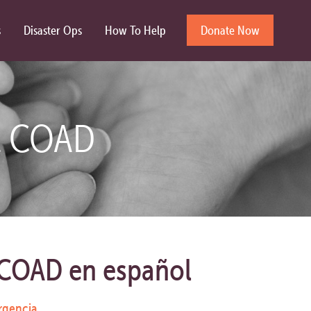
s
Disaster Ops
How To Help
Donate Now
E COAD
 COAD en español
rgencia