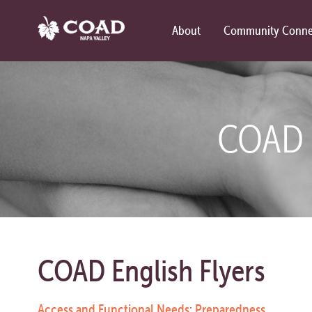
About
Community Conne
COAD 
COAD English Flyers
Access and Functional Needs: Preparedness