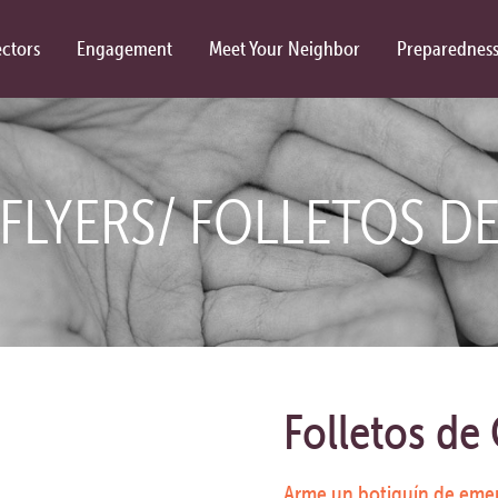
ctors
Engagement
Meet Your Neighbor
Preparednes
FLYERS/ FOLLETOS D
Folletos de
Arme un botiquín de eme