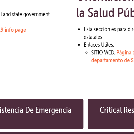
la Salud Púb
cal and state government
Esta sección es para di
9 info page
estatales
Enlaces Útiles:
SITIO WEB:
Página 
departamento de S
istencia De Emergencia
Critical Re