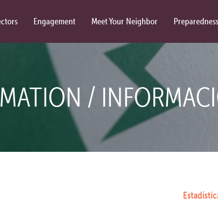
ctors
Engagement
Meet Your Neighbor
Preparednes
RMATION / INFORMACI
Estadísti