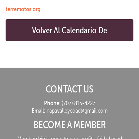
terremotos.org
Volver Al Calendario De
Preparación
CONTACT US
Phone:
(707) 815-4227
Email:
napavalleycoad@gmail.com
BECOME A MEMBER
Membership is open to non-profits, faith-based